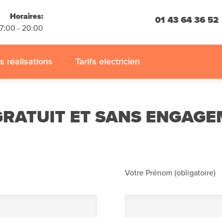
 engagement
Horaires:
01 43 64 36 52
07:00 - 20:00
 :
01.45.32.13.75
s réalisations
Tarifs electricien
GRATUIT ET SANS ENGAG
Votre Prénom (obligatoire)