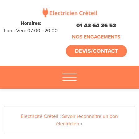
déplacements
gratuits
sans
Horaires:
01 43 64 36 52
Lun - Ven: 07:00 - 20:00
engagement
NOS ENGAGEMENTS
appelez-nous :
DEVIS/CONTACT
01.45.32.13.75
Electricité Créteil : Savoir reconnaître un bon
électricien
»