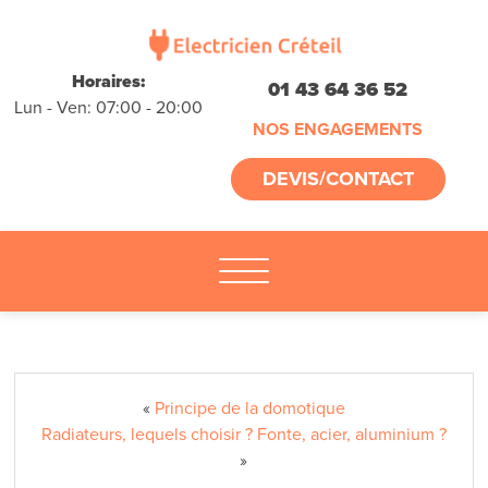
déplacements
gratuits
sans
Horaires:
01 43 64 36 52
Lun - Ven: 07:00 - 20:00
engagement
NOS ENGAGEMENTS
appelez-nous :
DEVIS/CONTACT
01.45.32.13.75
«
Principe de la domotique
Radiateurs, lequels choisir ? Fonte, acier, aluminium ?
»