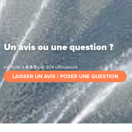
Un avis ou une question ?
est noté à
4.9
/
5
par
204
utilisateurs
LAISSER UN AVIS / POSER UNE QUESTION