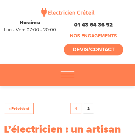
déplacements
gratuits
sans
Horaires:
01 43 64 36 52
Lun - Ven: 07:00 - 20:00
engagement
NOS ENGAGEMENTS
appelez-nous :
DEVIS/CONTACT
01.45.32.13.75
« Précédent
1
2
L’électricien : un artisan